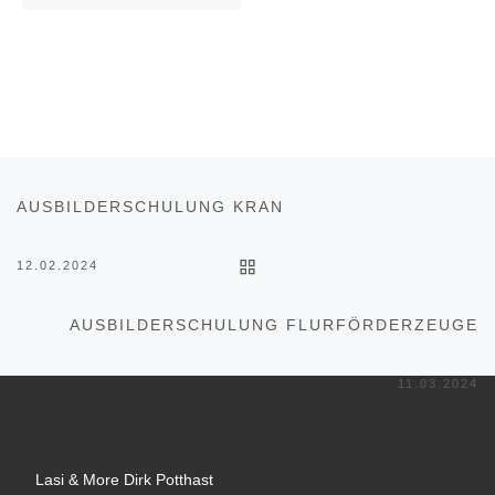
Beitragsnavigation
Vorheriger Beitrag
AUSBILDERSCHULUNG KRAN
ZURÜCK ZUR BEITRAGSL
12.02.2024
Nä
AUSBILDERSCHULUNG FLURFÖRDERZEUGE
11.03.2024
Lasi & More Dirk Potthast