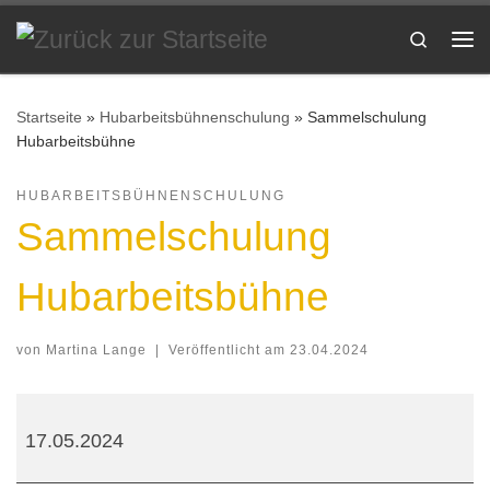
Zum Inhalt springen
Search
Me
Startseite
»
Hubarbeitsbühnenschulung
»
Sammelschulung
Hubarbeitsbühne
HUBARBEITSBÜHNENSCHULUNG
Sammelschulung
Hubarbeitsbühne
von
Martina Lange
|
Veröffentlicht am
23.04.2024
Sammelschulung Hubarbeitsbühne
17.05.2024