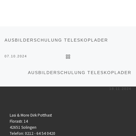
Beitragsnavigation
Vorheriger Beitrag
AUSBILDERSCHULUNG TELESKOPLADER
ZURÜCK ZUR BEITRAGSL
07.10.2024
Nä
AUSBILDERSCHULUNG TELESKOPLADER
18.11.2024
Lasi & More Dirk Potthast
Florastr. 14
42651 Solingen
Telefon: 0212 - 64 54 0420