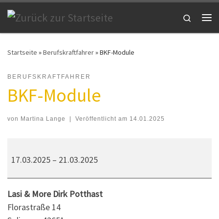
Zum Inhalt springen
Search
Me
Startseite
»
Berufskraftfahrer
»
BKF-Module
BERUFSKRAFTFAHRER
BKF-Module
von
Martina Lange
|
Veröffentlicht am
14.01.2025
BKF-Module
17.03.2025
–
21.03.2025
Lasi & More Dirk Potthast
Florastraße 14