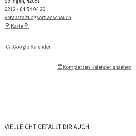
Solingen
,
42651
0212 - 64 54 04 20
Veranstaltungsort anschauen
Lasi & More Dirk Potthast
Karte
iCal
Google Kalender
Kompletten Kalender ansehen
VIELLEICHT GEFÄLLT DIR AUCH