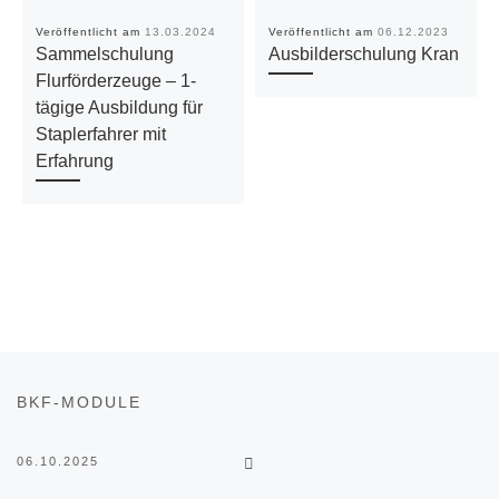
Veröffentlicht am
13.03.2024
Veröffentlicht am
06.12.2023
Sammelschulung
Ausbilderschulung Kran
Flurförderzeuge – 1-
tägige Ausbildung für
Staplerfahrer mit
Erfahrung
Beitragsnavigation
Vorheriger Beitrag
BKF-MODULE
ZURÜCK ZUR BEITRAGSL
06.10.2025