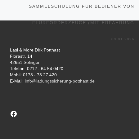
Nä
SAMMELSCHULUNG FÜR BEDIENER VON
FLURFÖRDERZEUGE (MIT ERFAHRUNG
09.01.2026
Lasi & More Dirk Potthast
Florastr. 14
42651 Solingen
Telefon: 0212 - 64 54 0420
Mobil: 0178 - 73 27 420
E-Mail:
info@ladungssicherung-potthast.de
Besuchen sie unsere Facebook-Seite