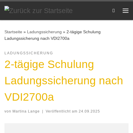
Zum Inhalt springen
Search
Me
Startseite
»
Ladungssicherung
»
2-tägige Schulung
Ladungssicherung nach VDI2700a
LADUNGSSICHERUNG
2-tägige Schulung
Ladungssicherung nach
VDI2700a
von
Martina Lange
|
Veröffentlicht am
24.09.2025
2-tägige Schulung Ladungssicherung nach VDI2700a