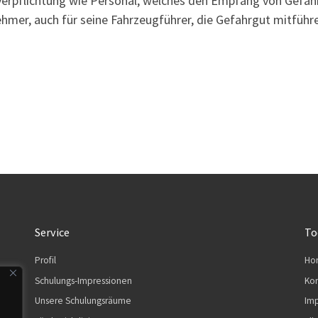
verpflichtung wie Personal, welches den Empfang von Gefah
ehmer, auch für seine Fahrzeugführer, die Gefahrgut mitführ
Service
To
Profil
Ho
Schulungs-Impressionen
Kon
Unsere Schulungsräume
Im