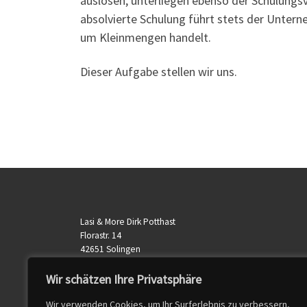
auslösen, unterliegen ebenso der Schulungs
absolvierte Schulung führt stets der Untern
um Kleinmengen handelt.
Dieser Aufgabe stellen wir uns.
Lasi & More Dirk Potthast
Florastr. 14
42651 Solingen
Telefon: 0212 - 64 54 0420
Mobil: 0178 - 73 27 420
Wir schätzen Ihre Privatsphäre
E-Mail:
info@ladungssicherung-potthast.de
Wir verwenden Cookies, um Ihr Surferlebnis zu verbessern,