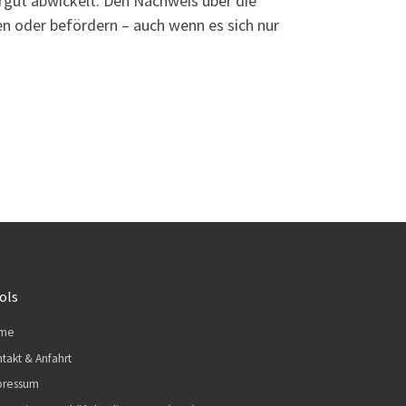
rgut abwickelt. Den Nachweis über die
en oder befördern – auch wenn es sich nur
ols
me
takt & Anfahrt
pressum