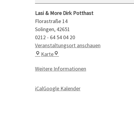
Lasi & More Dirk Potthast
Florastraße 14
Solingen
,
42651
0212 - 64 54 04 20
Veranstaltungsort anschauen
Lasi & More Dirk Potthast
Karte
Weitere Informationen
iCal
Google Kalender