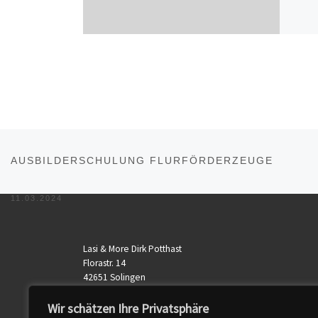
Beitragsnavigation
Vorheriger Beitrag
AUSBILDERSCHULUNG FLURFÖRDERZEUGE
11.03.2024
Lasi & More Dirk Potthast
Florastr. 14
42651 Solingen
Telefon: 0212 - 64 54 0420
Mobil: 0178 - 73 27 420
Wir schätzen Ihre Privatsphäre