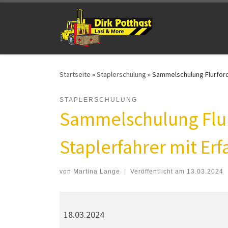
Zum Inhalt springen
Startseite
»
Staplerschulung
»
Sammelschulung Flurförd
STAPLERSCHULUNG
Sammelschulung Flur
Staplerfahrer mit Er
von
Martina Lange
|
Veröffentlicht am
13.03.2024
Sammelschulung Flurförderzeuge - 1-tägige 
18.03.2024