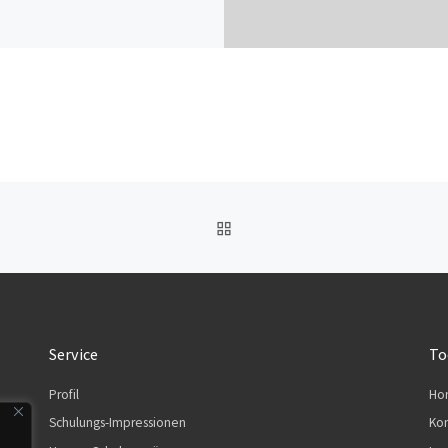
ZURÜCK ZUR BEITRAGSL
Service
To
Profil
Ho
Schulungs-Impressionen
Kon