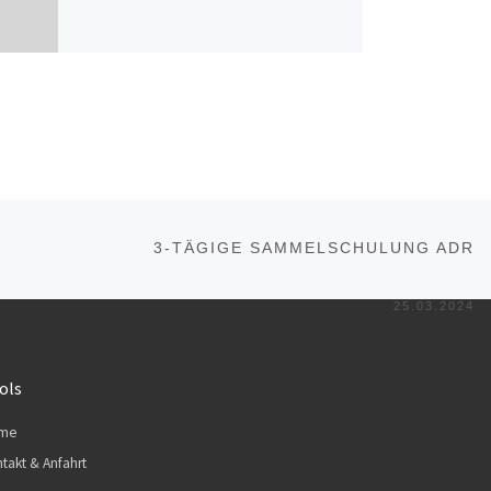
Nä
ISTE
3-TÄGIGE SAMMELSCHULUNG ADR
25.03.2024
ols
me
takt & Anfahrt