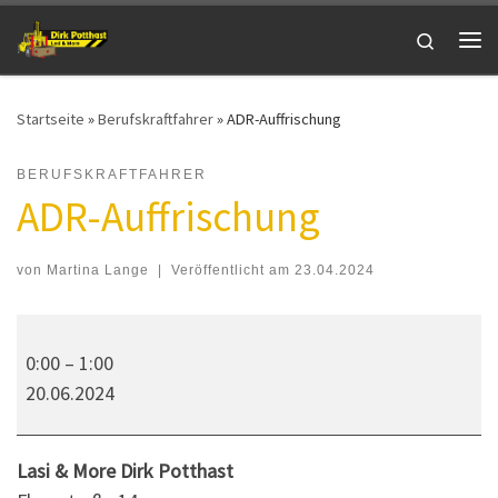
Zum Inhalt springen
Search
Me
Startseite
»
Berufskraftfahrer
»
ADR-Auffrischung
BERUFSKRAFTFAHRER
ADR-Auffrischung
von
Martina Lange
|
Veröffentlicht am
23.04.2024
ADR-Auffrischung
0:00
–
1:00
20.06.2024
Lasi & More Dirk Potthast