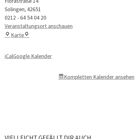
Florastraße 14
Solingen
,
42651
0212 - 64 54 04 20
Veranstaltungsort anschauen
Lasi & More Dirk Potthast
Karte
iCal
Google Kalender
Kompletten Kalender ansehen
VIELLEICHT GEFÄLLT DIR AUCH