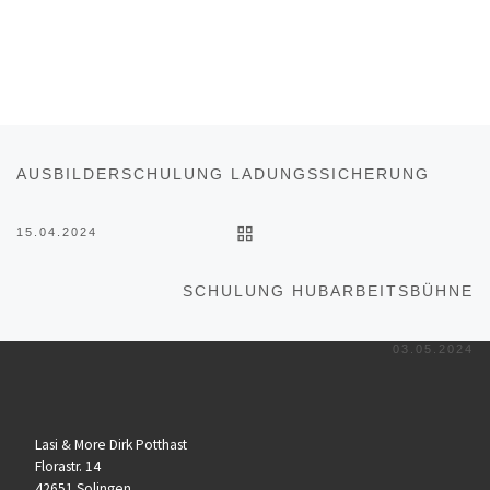
Beitragsnavigation
Vorheriger Beitrag
AUSBILDERSCHULUNG LADUNGSSICHERUNG
ZURÜCK ZUR BEITRAGSL
15.04.2024
Nä
SCHULUNG HUBARBEITSBÜHNE
03.05.2024
Lasi & More Dirk Potthast
Florastr. 14
42651 Solingen