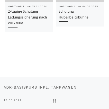
Veröffentlicht am
05.11.2024
Veröffentlicht am
04.06.2025
2-tägige Schulung
Schulung
Ladungssicherung nach
Hubarbeitsbühne
VDI2700a
Beitragsnavigation
Vorheriger Beitrag
ADR-BASISKURS INKL. TANKWAGEN
ZURÜCK ZUR BEITRAGSL
13.05.2024