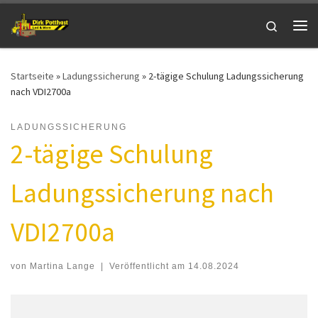
Zum Inhalt springen
Search
Me
Startseite
»
Ladungssicherung
»
2-tägige Schulung Ladungssicherung
nach VDI2700a
LADUNGSSICHERUNG
2-tägige Schulung
Ladungssicherung nach
VDI2700a
von
Martina Lange
|
Veröffentlicht am
14.08.2024
2-tägige Schulung Ladungssicherung nach VDI2700a