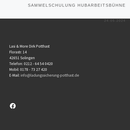
Nä
SAMMELSCHULUNG HUBARBEITSBÜHNE
24.05.2024
Lasi & More Dirk Potthast
Florastr. 14
42651 Solingen
Telefon: 0212 - 64 54 0420
Mobil: 0178 - 73 27 420
E-Mail:
info@ladungssicherung-potthast.de
Besuchen sie unsere Facebook-Seite