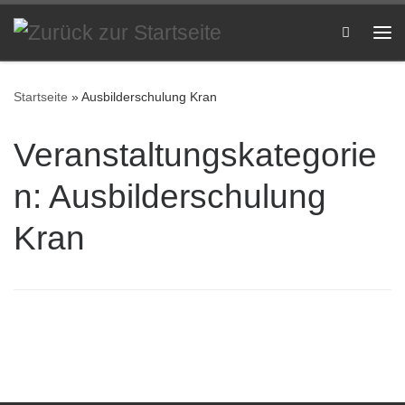
Zum Inhalt springen
Search
Me
Startseite
»
Ausbilderschulung Kran
Veranstaltungskategorie
n:
Ausbilderschulung
Kran